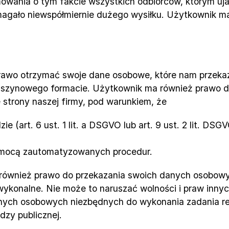
wania o tym fakcie wszystkich odbiorców, którym uj
magało niewspółmiernie dużego wysiłku. Użytkownik ma 
rawo otrzymać swoje dane osobowe, które nam przekaz
szynowego formacie. Użytkownik ma również prawo do
 strony naszej firmy, pod warunkiem, że
 (art. 6 ust. 1 lit. a DSGVO lub art. 9 ust. 2 lit. DSGVO
omocą zautomatyzowanych procedur.
 również prawo do przekazania swoich danych osobowy
ie wykonalne. Nie może to naruszać wolności i praw inn
nych osobowych niezbędnych do wykonania zadania rea
zy publicznej.