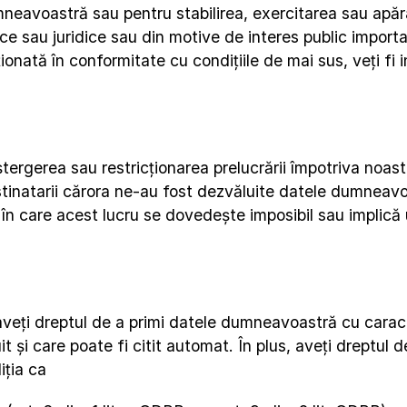
eavoastră sau pentru stabilirea, exercitarea sau apărare
ice sau juridice sau din motive de interes public importa
ționată în conformitate cu condițiile de mai sus, veți fi 
ștergerea sau restricționarea prelucrării împotriva noast
tinatarii cărora ne-au fost dezvăluite datele dumneavoa
n care acest lucru se dovedește imposibil sau implică u
veți dreptul de a primi datele dumneavoastră cu caracter
it și care poate fi citit automat. În plus, aveți dreptul 
iția ca