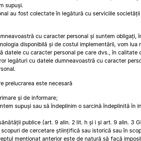
em supuși.
 au fost colectate în legătură cu serviciile societății 
neavoastră cu caracter personal și suntem obligați, în te
ogia disponibilă și de costul implementării, vom lua mă
 datele cu caracter personal pe care dvs., în calitate de
ror legături cu datele dumneavoastră cu caracter person
sonal.
are prelucrarea este necesară
primare și de informare;
ntem supuși sau să îndeplinim o sarcină îndeplinită în int
ătății publice (art. 9 alin. 2 lit. h și i și art. 9 alin. 3
 scopuri de cercetare științifică sau istorică sau în scopu
reptul menționat anterior este de natură să facă imposib