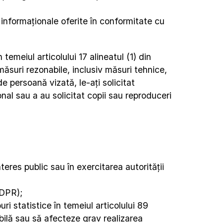
informaționale oferite în conformitate cu 
meiul articolului 17 alineatul (1) din 
suri rezonabile, inclusiv măsuri tehnice, 
 persoană vizată, le-ați solicitat 
al sau a au solicitat copii sau reproduceri 
eres public sau în exercitarea autorității 
 GDPR);
ri statistice în temeiul articolului 89 
ilă sau să afecteze grav realizarea 