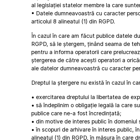
al legislației statelor membre la care sunt
• Datele dumneavoastră cu caracter personal
articolul 8 alineatul (1) din RGPD.
În cazul în care am făcut publice datele dum
RGPD, să le ștergem, ținând seama de tehnol
pentru a informa operatorii care prelucrează
ștergerea de către acești operatori a orică
ale datelor dumneavoastră cu caracter per
Dreptul la ștergere nu există în cazul în c
• exercitarea dreptului la libertatea de ex
• să îndeplinim o obligație legală la care su
publice care ne-a fost încredințată;
• din motive de interes public în domeniul săn
• în scopuri de arhivare în interes public, în
alineatul (1) din RGPD, în măsura în care d