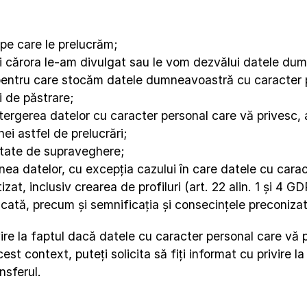
 pe care le prelucrăm;
ari cărora le-am divulgat sau le vom dezvălui datele d
 pentru care stocăm datele dumneavoastră cu caracter p
i de păstrare;
tergerea datelor cu caracter personal care vă privesc, a 
ei astfel de prelucrări;
ritate de supraveghere;
ginea datelor, cu excepția cazului în care datele cu cara
t, inclusiv crearea de profiluri (art. 22 alin. 1 și 4 GDP
icată, precum și semnificația și consecințele preconizat
ivire la faptul dacă datele cu caracter personal care vă p
est context, puteți solicita să fiți informat cu privire 
nsferul.