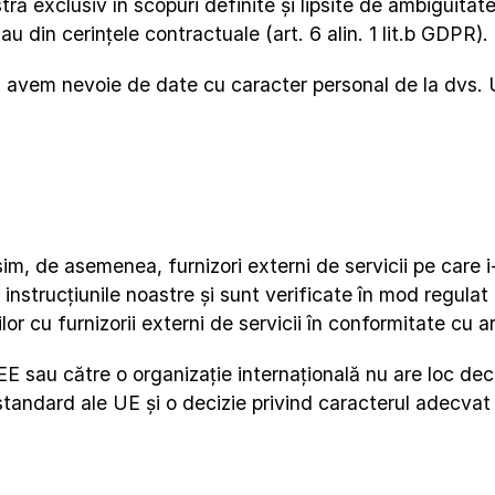
 exclusiv în scopuri definite și lipsite de ambiguitat
au din cerințele contractuale (art. 6 alin. 1 lit.b GDPR).
 avem nevoie de date cu caracter personal de la dvs. U
osim, de asemenea, furnizori externi de servicii pe care
 instrucțiunile noastre și sunt verificate în mod regula
r cu furnizorii externi de servicii în conformitate cu a
EE sau către o organizație internațională nu are loc dec
ndard ale UE și o decizie privind caracterul adecvat al