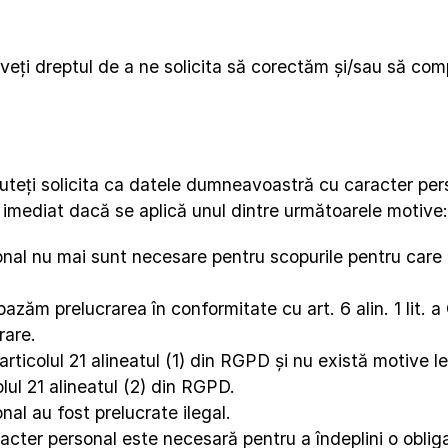
aveți dreptul de a ne solicita să corectăm și/sau să c
puteți solicita ca datele dumneavoastră cu caracter per
imediat dacă se aplică unul dintre următoarele motive:
l nu mai sunt necesare pentru scopurile pentru care au
ăm prelucrarea în conformitate cu art. 6 alin. 1 lit. a G
rare.
articolul 21 alineatul (1) din RGPD și nu există motive l
olul 21 alineatul (2) din RGPD.
l au fost prelucrate ilegal.
er personal este necesară pentru a îndeplini o obligați