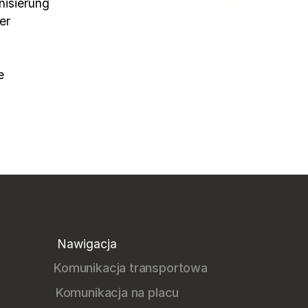
isierung 
r 
 
A
Nawigacja
Komunikacja transportowa
Komunikacja na placu