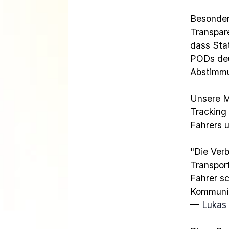
Besonder
Transpare
dass Sta
PODs deu
Abstimmu
Unsere M
Tracking
Fahrers u
"Die Verb
Transport
Fahrer sc
Kommunik
— 
Lukas