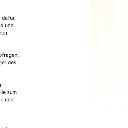
dafür, 
d und 
en 
fragen, 
er des 
.
 
lle zum 
ender 