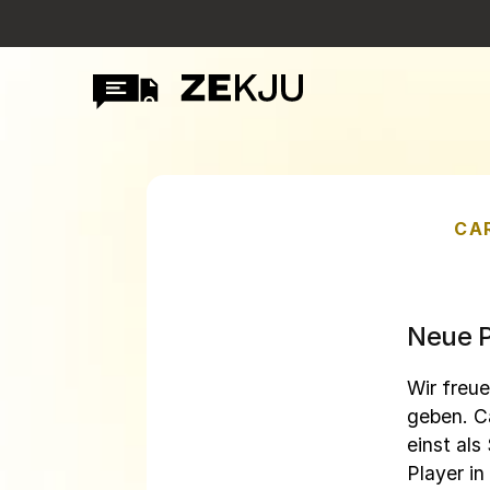
CA
Neue P
Wir freu
geben. Ca
einst als
Player in